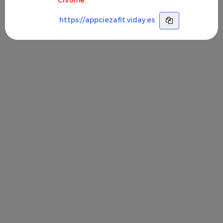
https://appciezafit.viday.es